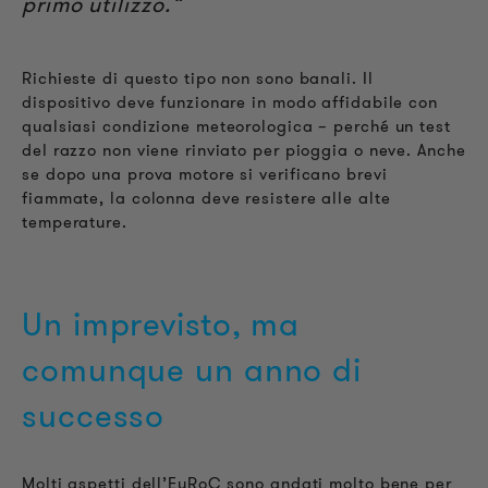
primo utilizzo.“
Richieste di questo tipo non sono banali. Il
dispositivo deve funzionare in modo affidabile con
qualsiasi condizione meteorologica – perché un test
del razzo non viene rinviato per pioggia o neve. Anche
se dopo una prova motore si verificano brevi
fiammate, la colonna deve resistere alle alte
temperature.
Un imprevisto, ma
comunque un anno di
successo
Molti aspetti dell’EuRoC sono andati molto bene per