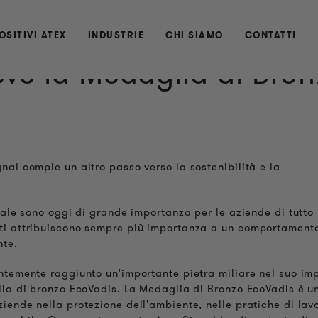
OSITIVI ATEX
INDUSTRIE
CHI SIAMO
CONTATTI
eve la Medaglia di Bro
nal compie un altro passo verso la sostenibilità e la
iale sono oggi di grande importanza per le aziende di tutto 
nti attribuiscono sempre più importanza a un comportament
nte.
entemente raggiunto un'importante pietra miliare nel suo i
glia di bronzo EcoVadis. La Medaglia di Bronzo EcoVadis è u
iende nella protezione dell'ambiente, nelle pratiche di lav