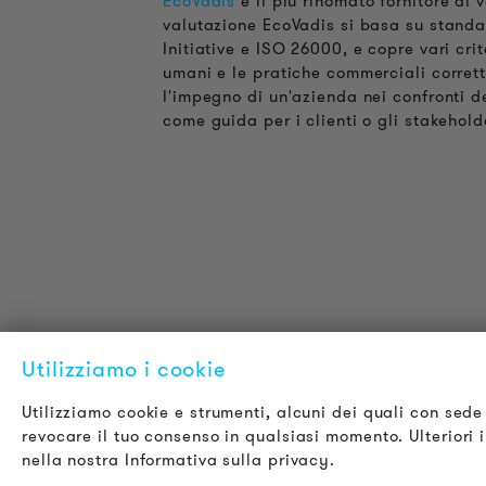
EcoVadis
è il più rinomato fornitore di v
valutazione EcoVadis si basa su standar
Initiative e ISO 26000, e copre vari crite
umani e le pratiche commerciali corret
l'impegno di un'azienda nei confronti d
come guida per i clienti o gli stakehold
Utilizziamo i cookie
INFORMAZIONI SUL PRODOTTO
L
Utilizziamo cookie e strumenti, alcuni dei quali con sede 
Informazioni Tecniche
C
revocare il tuo consenso in qualsiasi momento. Ulteriori in
Progetti di riferimento
C
nella nostra Informativa sulla privacy.
Downloads
O