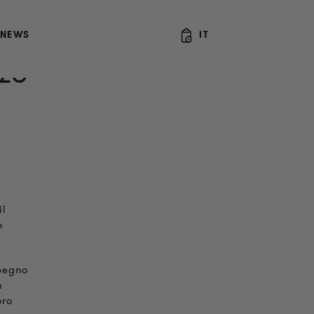
NEWS
IT
nzo
il
o
mpegno
n
oro