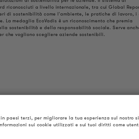
alutazioni di sostenibilità per le aziende. Il sistema di
d riconosciuti a livello internazionale, tra cui Global Repo
ri di sostenibilità come l'ambiente, le pratiche di lavoro, i d
te. La medaglia EcoVadis è un riconoscimento che premia
ella sostenibilità e della responsabilità sociale. Serve anch
er che vogliono scegliere aziende sostenibili.
OUDER & BRIGHTER
LEGALE
in paesi terzi, per migliorare la tua esperienza sul nostro s
hi siamo
Termini & Condizioni
formazioni sui cookie utilizzati e sui tuoi diritti come uten
ontatti
Informativa sulla Privacy
fferte di Lavoro
Impronta