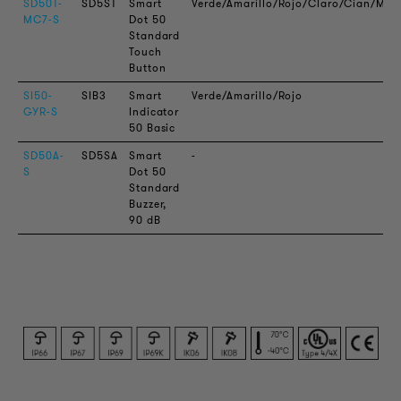
SD50T-
SD5ST
Smart
Verde/Amarillo/Rojo/Claro/Cian/Mag
MC7-S
Dot 50
Standard
Touch
Button
SI50-
SIB3
Smart
Verde/Amarillo/Rojo
GYR-S
Indicator
50 Basic
SD50A-
SD5SA
Smart
-
S
Dot 50
Standard
Buzzer,
90 dB