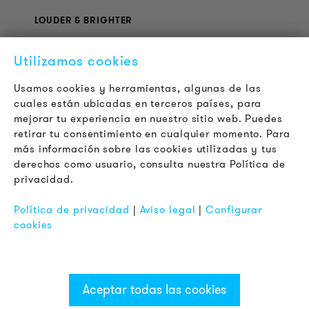
LOUDER & BRIGHTER
Acerca de la empresa
Utilizamos cookies
Contacto
Jobs
Usamos cookies y herramientas, algunas de las
Boletín
cuales están ubicadas en terceros países, para
mejorar tu experiencia en nuestro sitio web. Puedes
retirar tu consentimiento en cualquier momento. Para
LEGAL
más información sobre las cookies utilizadas y tus
Terminos y Condiciones Generales
derechos como usuario, consulta nuestra Política de
Aviso de Privacidad
privacidad.
Pie de Imprenta
Política de privacidad
|
Aviso legal
|
Configurar
FAQ
cookies
Aceptar todas las cookies