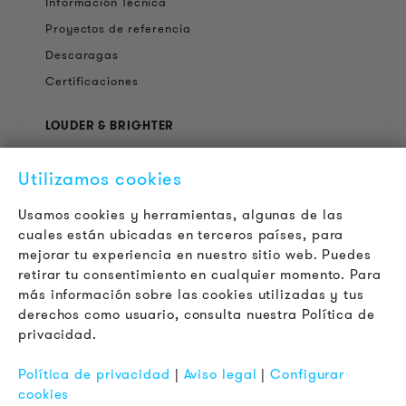
Información Técnica
Proyectos de referencia
Descaragas
Certificaciones
LOUDER & BRIGHTER
Acerca de la empresa
Utilizamos cookies
Contacto
Jobs
Usamos cookies y herramientas, algunas de las
Boletín
cuales están ubicadas en terceros países, para
mejorar tu experiencia en nuestro sitio web. Puedes
retirar tu consentimiento en cualquier momento. Para
LEGAL
más información sobre las cookies utilizadas y tus
Terminos y Condiciones Generales
derechos como usuario, consulta nuestra Política de
Aviso de Privacidad
privacidad.
Pie de Imprenta
Política de privacidad
|
Aviso legal
|
Configurar
FAQ
cookies