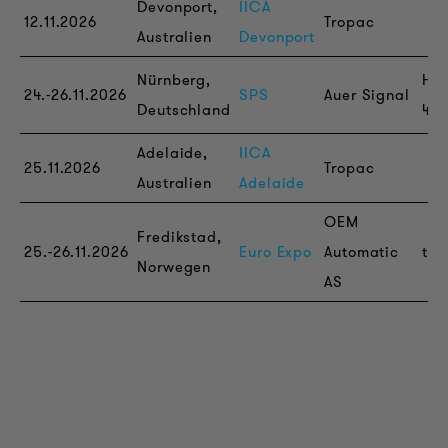
Devonport,
IICA
12.11.2026
Tropac
Australien
Devonport
Nürnberg,
Hal
24.-26.11.2026
SPS
Auer Signal
Deutschland
4A,
Adelaide,
IICA
25.11.2026
Tropac
Australien
Adelaide
OEM
Fredikstad,
25.-26.11.2026
Euro Expo
Automatic
tbd
Norwegen
AS