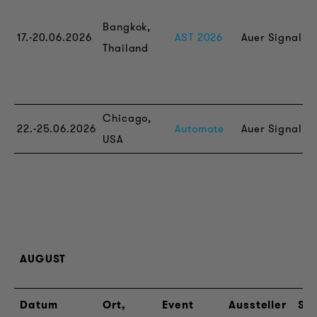
9
Bangkok,
S
17.-20.06.2026
AST 2026
Auer Signal
Thailand
8
(
B
Chicago,
22.-25.06.2026
Automate
Auer Signal
1
USA
AUGUST
Datum
Ort,
Event
Aussteller
St